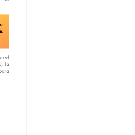
lo
as
en el
, la
 para