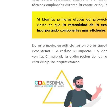
técnicas empleadas durante la construcción, la
Si bien las primeras etapas del proyecto
cierto es que
la versatilidad de la eco
incorporando componentes más eficientes
.
De este modo, un edificio sostenible es aque
ecosistema —o reduce su impacto— y donde
ventilación natural, la optimización de los 
esta disciplina arquitectónica.