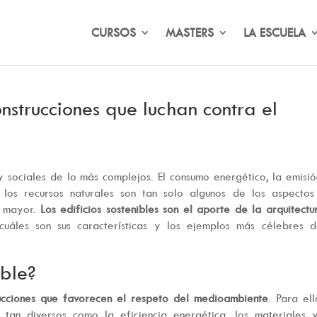
CURSOS
MASTERS
LA ESCUELA
construcciones que luchan contra el
 y sociales de lo más complejos. El consumo energético, la emisi
los recursos naturales son tan solo algunos de los aspectos
n mayor.
Los edificios sostenibles son el aporte de la arquitectu
cuáles son sus características y los ejemplos más célebres d
ible?
ucciones que favorecen el respeto del medioambiente
. Para ell
s tan diversos como la eficiencia energética, los materiales 