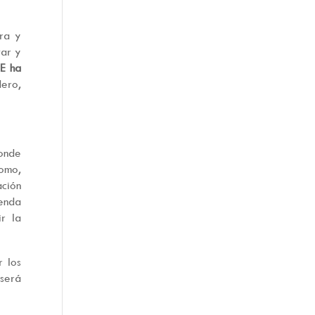
ura y
tar y
UE ha
dero,
.
donde
como,
ción
ienda
r la
r los
será