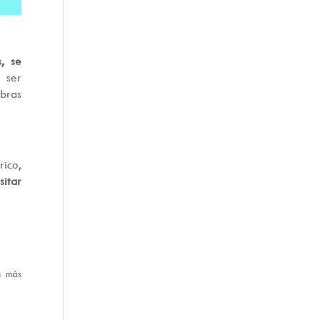
, se
 ser
ibras
rico,
itar
n más