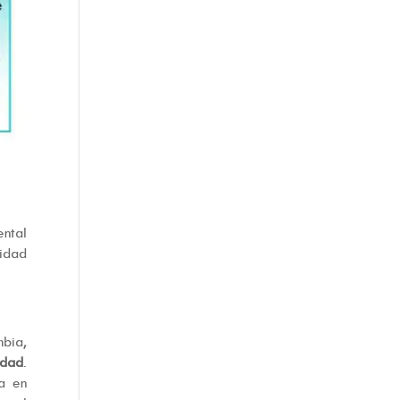
ental
nidad
mbia,
udad
.
va en