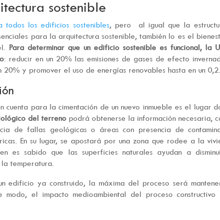
itectura sostenible
a todos los edificios sostenibles
, pero al igual que la estruct
enciales para la arquitectura sostenible, también lo es el bienes
él.
Para determinar que un edificio sostenible es funcional, la 
zo
: reducir en un 20% las emisiones de gases de efecto inverna
un 20% y promover el uso de energías renovables hasta en un 0,2
ión
en cuenta para la cimentación de un nuevo inmueble es el lugar 
ológico del terreno
podrá obtenerse la información necesaria, 
ncia de fallas geológicas o áreas con presencia de contamina
tricas. En su lugar, se apostará por una zona que rodee a la viv
n es sabido que las superficies naturales ayudan a disminui
 la temperatura.
 un edificio ya construido, la máxima del proceso será mantene
e modo, el impacto medioambiental del proceso constructivo 