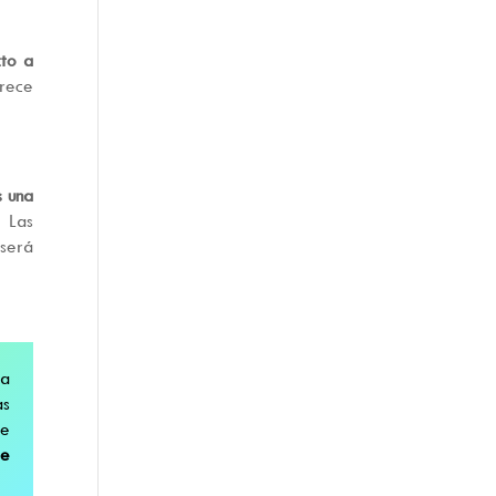
cto a
orece
s una
. Las
 será
ta
as
se
de