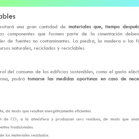
ables
esitará una gran cantidad de
materiales que, tiempo después
los componentes que formen parte de la cimentación deben
er de fuentes no contaminantes. La piedra, la madera o las f
rsos naturales, reciclados y reciclables.
trol del consumo de los edificios sostenibles, como el gasto eléct
rma, podrá
tomarse las medidas oportunas en caso de neces
te, de modo que resulten energéticamente eficientes.
ión de CO₂ a la atmósfera y produzcan cero residuos, de modo que sea
entes tradicionales.
de los materiales reciclados.