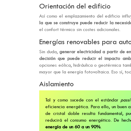
Orientación del edificio
Así como el emplazamiento del edificio infl
la que se construye puede reducir la necesi
el confort térmico sin costes adicionales.
Energías renovables para aut
Sin duda,
generar electricidad a partir de e
decisión que puede reducir el impacto amb
opciones eólica, hidráulica o geotérmica tam
mayor que la energía fotovoltaica. Eso sí, to
Aislamiento
Tal y como sucede con el estándar
passi
eficiencia energética. Para ello, un buen 
de cristal doble resulta fundamental, 
reducirá el consumo energético. De hech
energía de un 60 a un 90%
.