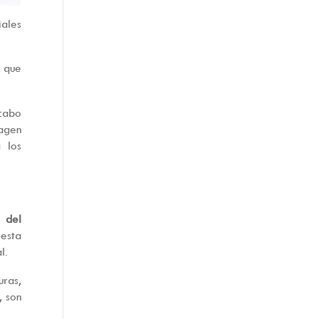
iales
s que
 cabo
magen
 los
 del
 esta
l.
uras,
, son