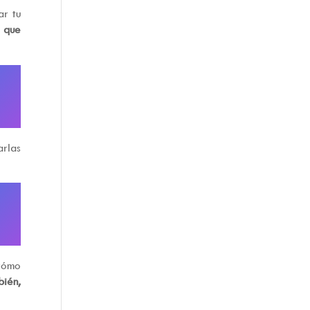
ar tu
a que
arlas
!
cómo
bién,