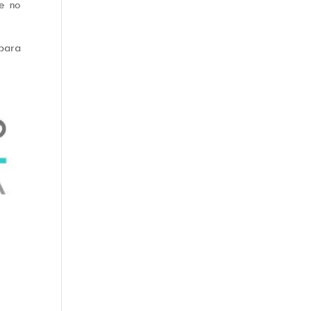
ue no
para