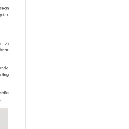
esean
quier
en un
dinar
iendo
eting
iseño
.