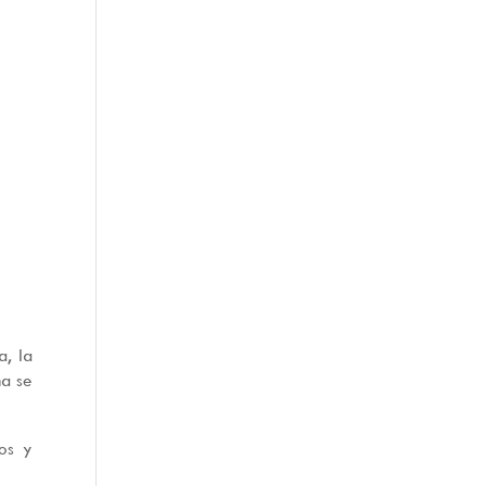
a, la
ma se
eos y