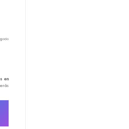
egocio
os en
erás