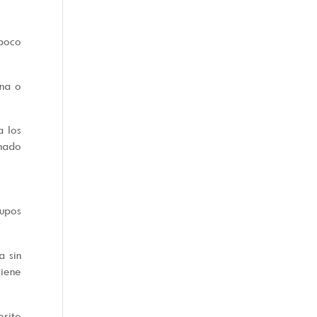
 poco
ana o
a los
inado
rupos
a sin
tiene
orito