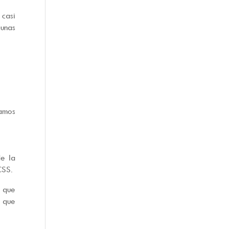
casi
gunas
damos
de la
CSS.
, que
 que