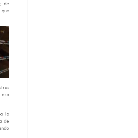
r, de
 que
stras
 esa
a la
da de
iendo