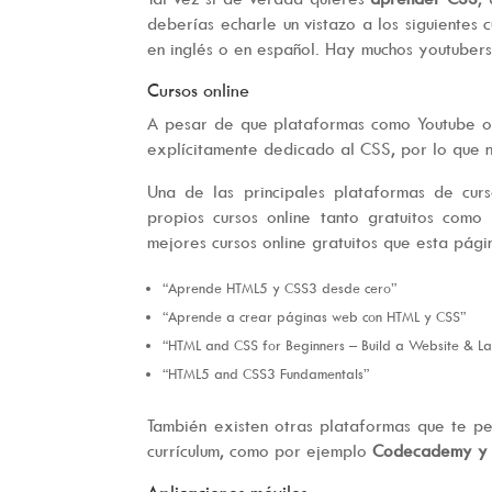
deberías echarle un vistazo a los siguientes 
en inglés o en español. Hay muchos youtubers
Cursos online
A pesar de que plataformas como Youtube ofr
explícitamente dedicado al CSS, por lo que n
Una de las principales plataformas de cur
propios cursos online tanto gratuitos com
mejores cursos online gratuitos que esta pág
“Aprende HTML5 y CSS3 desde cero”
“Aprende a crear páginas web con HTML y CSS”
“HTML and CSS for Beginners – Build a Website & L
“HTML5 and CSS3 Fundamentals”
También existen otras plataformas que te p
currículum, como por ejemplo
Codecademy y 
Aplicaciones móviles