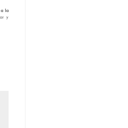
 a la
car y