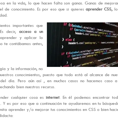
osa en la vida, lo que hacen falta son ganas. Ganas de mejora
vel de conocimiento. Es por eso que si quieres
aprender CSS,
lo
dad.
entos importantes que
Es decir,
acceso a un
aprender y aplicar lo
mo te contábamos antes,
gía y la información, no
uestros conocimientos, puesto que todo está al alcance de nue
 del día. Pero aún así , en muchos casos no hacemos caso a
echando bien nuestros recurso.
ender cualquier cosa es
internet
. En él podemos encontrar tod
. Y es por eso que a continuación te ayudaremos en tu búsque
rmita aprender y/o mejorar tus conocimientos en CSS o bien hac
idacta: