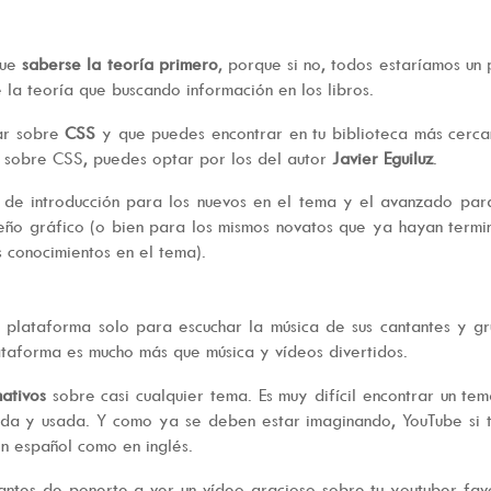
que
saberse la teoría primero
, porque si no, todos estaríamos un
a teoría que buscando información en los libros.
ar sobre
CSS
y que puedes encontrar en tu biblioteca más cerc
os sobre CSS, puedes optar por los del autor
Javier Eguiluz
.
el de introducción para los nuevos en el tema y el avanzado par
eño gráfico (o bien para los mismos novatos que ya hayan term
s conocimientos en el tema).
plataforma solo para escuchar la música de sus cantantes y g
lataforma es mucho más que música y vídeos divertidos.
ativos
sobre casi cualquier tema. Es muy difícil encontrar un tem
ida y usada. Y como ya se deben estar imaginando, YouTube si 
en español como en inglés.
 antes de ponerte a ver un vídeo gracioso sobre tu youtuber fav