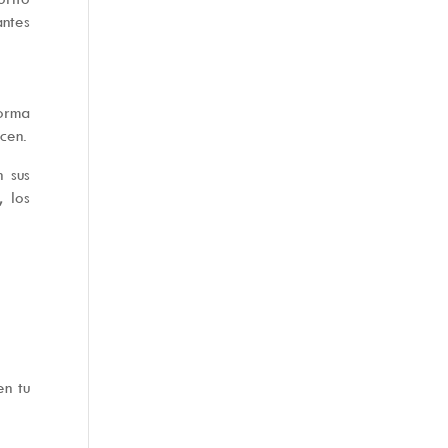
antes
forma
cen.
n sus
, los
en tu