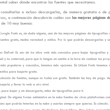
ntal saber dónde encontrar las fuentes que necesitamos.
 consultarlas e incluso descargarlas, de manera gratuita o de
rsos, a continuación descubrirás cuáles son
las mejores páginas d
l de 10 muy buenas:
 Google Fonts es, sin duda alguna, una de las mejores páginas de tipografías o
fuentes gratis, mucha variedad y estilos. Por lo que podrás descargarlas y u
 es DaFont. Es uno de los sitios web más conocidos para bajar tipografías y
al y no comercial, para que lo tengas en cuenta a la hora de realizar tus proy
s más populares y conocidos, tenemos más opciones. En Urban Fonts tenemos 
stilos para bajarte gratis.
olección de fuentes, aunque no todas son gratis. También las hay de pago. A
jarla y llevar tu web a otro nivel.
 para bajar y sin descargarte, miles de tipografías para ti.
ginal. De alguna forma administra en la nube fuentes de otras plataformas co
ino que podrás tenerlas en la nube y usarlas siempre que quieras. Es cómodo.
 para descargar que crean diseñadores tipográficos. Hay letras personali