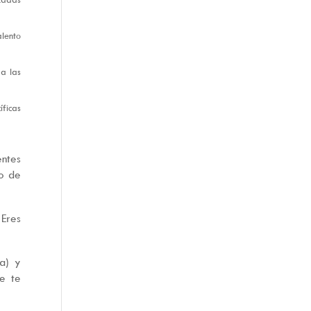
alento
a las
íficas
entes
do de
 Eres
a) y
e te