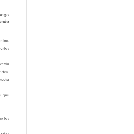
 pago
onde
nline.
sarlas
 están
ectos.
mucha
sí que
mo las
zadas