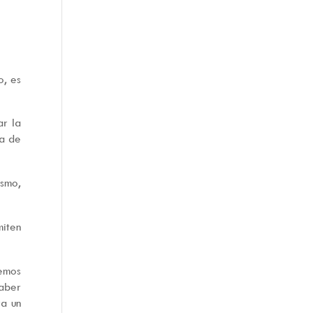
o, es
ar la
ía de
ismo,
iten
emos
saber
ra un