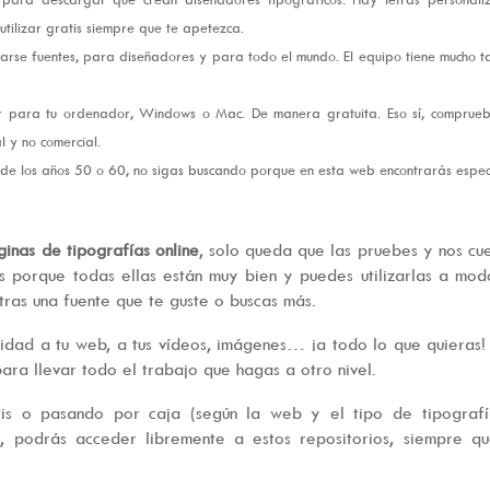
tilizar gratis siempre que te apetezca.
arse fuentes, para diseñadores y para todo el mundo. El equipo tiene mucho t
ar para tu ordenador, Windows o Mac. De manera gratuita. Eso sí, comprueb
l y no comercial.
e, de los años 50 o 60, no sigas buscando porque en esta web encontrarás espec
inas de tipografías online
, solo queda que las pruebes y nos cu
s porque todas ellas están muy bien y puedes utilizarlas a mo
tras una fuente que te guste o buscas más.
idad a tu web, a tus vídeos, imágenes… ¡a todo lo que quieras!
para llevar todo el trabajo que hagas a otro nivel.
tis o pasando por caja (según la web y el tipo de tipografí
 podrás acceder libremente a estos repositorios, siempre qu