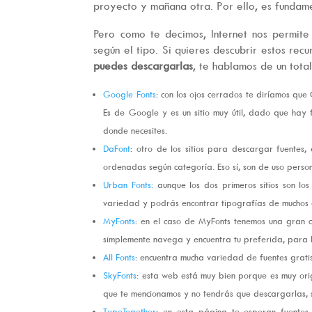
proyecto y mañana otra. Por ello, es fundame
Pero como te decimos, Internet nos permite
según el tipo. Si quieres descubrir estos recu
puedes descargarlas
, te hablamos de un tota
Google Fonts
: con los ojos cerrados te diríamos que
Es de Google y es un sitio muy útil, dado que hay 
donde necesites.
DaFont
: otro de los sitios para descargar fuentes,
ordenadas según categoría. Eso sí, son de uso person
Urban Fonts:
aunque los dos primeros sitios son lo
variedad y podrás encontrar tipografías de muchos e
MyFonts
: en el caso de MyFonts tenemos una gran c
simplemente navega y encuentra tu preferida, para ba
All Fonts
: encuentra mucha variedad de fuentes gratis
SkyFonts
: esta web está muy bien porque es muy ori
que te mencionamos y no tendrás que descargarlas, s
TypeTogether
: en esta página te esperan fuentes