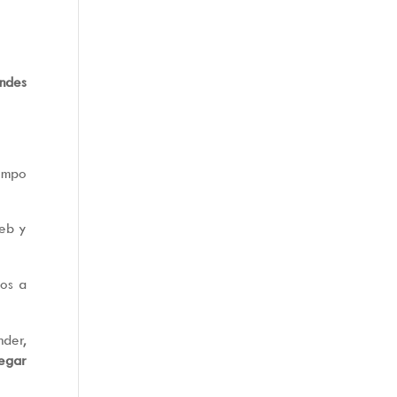
ndes
iempo
web y
mos a
der,
legar