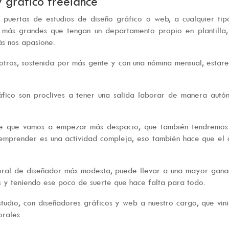
 gráfico
freelance
puertas de estudios de diseño gráfico o web, a cualquier tip
más grandes que tengan un departamento propio en plantilla,
ás nos apasione.
otros, sostenida por más gente y con una nómina mensual, estar
áfico son proclives a tener una salida laborar de manera aut
ique que vamos a empezar más despacio, que también tendremos
, emprender es una actividad compleja, eso también hace que el 
ral de diseñador más modesta, puede llevar a una mayor ganan
s y teniendo ese poco de suerte que hace falta para todo.
studio, con diseñadores gráficos y web a nuestro cargo, que vin
orales.