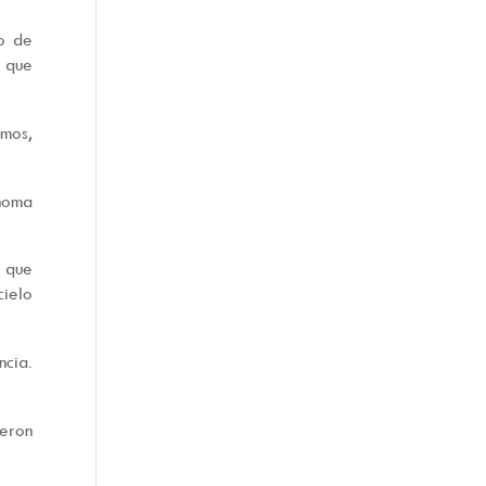
o de
 que
emos,
ónoma
 que
cielo
cia.
ieron