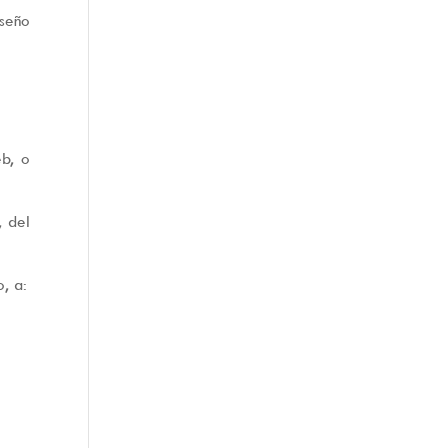
iseño
eb, o
, del
, a: