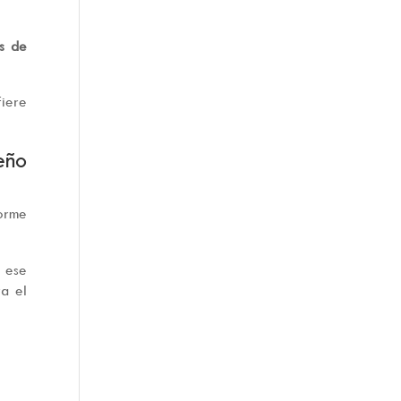
os de
fiere
eño
orme
a ese
ra el