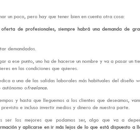
ar un poco, pero hay que tener bien en cuenta otra cosa:
oferta de profesionales, siempre habrá una demanda de gra
estar demandados.
egar a ese punto, uno ha de hacerse un nombre y va a pasar un t
ieres en las condiciones que quieres.
edica a una de las salidas laborales más habituales del diseño 
mo autónomo o
freelance.
tiempos y hasta que lleguemos a los clientes que deseamos, va
revisto e incluso invertir medios y dinero de nuestra parte.
es ser los mejores que podamos ser, algo que va a depen
rmación y aplicarse en ir más lejos de lo que está dispuesto a l