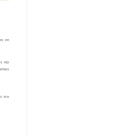
es en
os no
arnos
ma nos