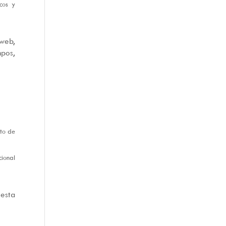
cos y
 web,
pos,
nto de
ional
 esta