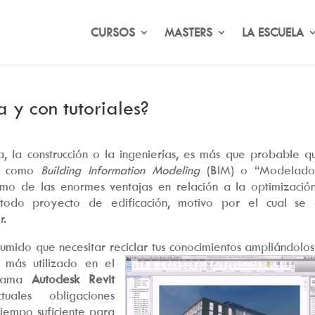
CURSOS
MASTERS
LA ESCUELA
a y con tutoriales?
ra, la construcción o la ingenierías, es más que probable q
do como
Building Information Modeling
(BIM) o “Modelad
como de las enormes ventajas en relación a la optimizació
odo proyecto de edificación, motivo por el cual se 
r.
umido que necesitar reciclar tus c
onocimientos ampliándolos
 más utilizado en el
grama
Autodesk Revit
les obligaciones
tiempo suficiente para