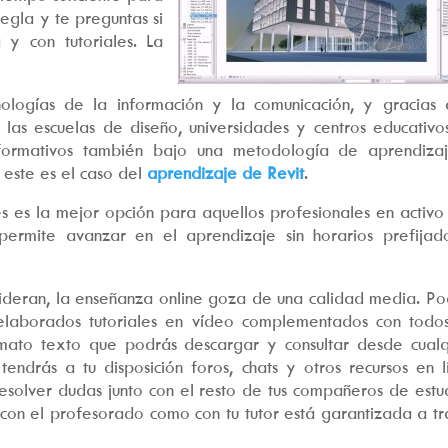
egla y te preguntas si
 y con tutoriales. La
logías de la información y la comunicación, y gracias 
 las escuelas de diseño, universidades y centros educativo
formativos también bajo una metodología de aprendiza
n este es el caso del
aprendizaje de Revit
.
es es la mejor opción para aquellos profesionales en activo
ermite avanzar en el aprendizaje sin horarios prefijad
ideran, la enseñanza online goza de una calidad media. Po
laborados tutoriales en vídeo complementados con todos
rmato texto que podrás descargar y consultar desde cualq
ndrás a tu disposición foros, chats y otros recursos en l
solver dudas junto con el resto de tus compañeros de estud
 con el profesorado como con tu tutor está garantizada a tr