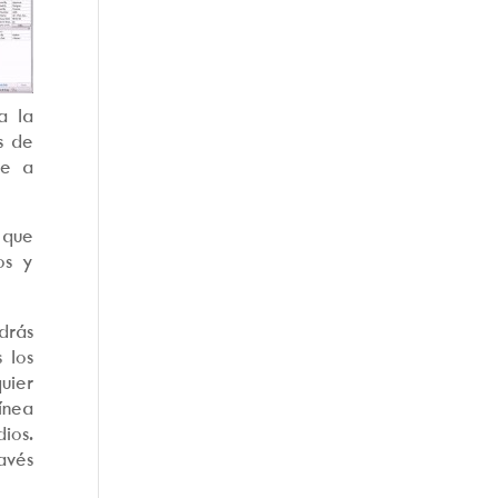
a la
s de
je a
 que
os y
drás
 los
uier
ínea
ios.
avés