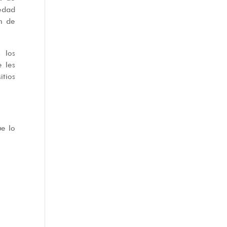
iedad
ón de
 los
e les
itios
ue lo