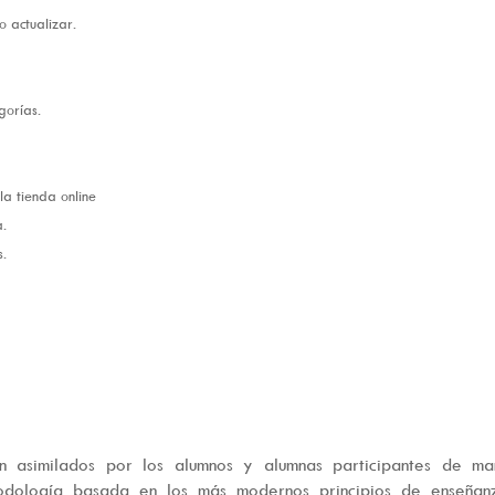
o actualizar.
gorías.
la tienda online
a.
s.
án asimilados por los alumnos y alumnas participantes de ma
odología basada en los más modernos principios de enseñan