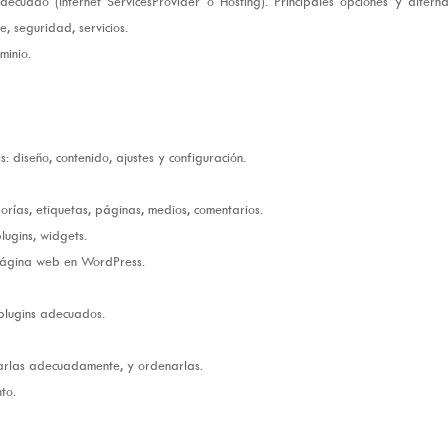
ecuado (Internet ServicesProvider o Hosting). Principales opciones y alterna
e, seguridad, servicios.
minio.
 diseño, contenido, ajustes y configuración.
rías, etiquetas, páginas, medios, comentarios.
lugins, widgets.
 página web en WordPress.
 plugins adecuados.
arlas adecuadamente, y ordenarlas.
to.