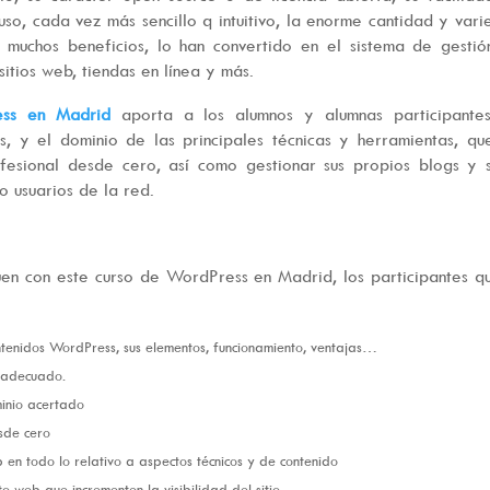
 uso, cada vez más sencillo q intuitivo, la enorme cantidad y var
s muchos beneficios, lo han convertido en el sistema de gesti
itios web, tiendas en línea y más.
ess en Madrid
aporta a los alumnos y alumnas participantes
es, y el dominio de las principales técnicas y herramientas, qu
fesional desde cero, así como gestionar sus propios blogs y s
 usuarios de la red.
guen con este curso de WordPress en Madrid, los participantes q
tenidos WordPress, sus elementos, funcionamiento, ventajas…
 adecuado.
minio acertado
sde cero
n todo lo relativo a aspectos técnicos y de contenido
o web que incrementen la visibilidad del sitio