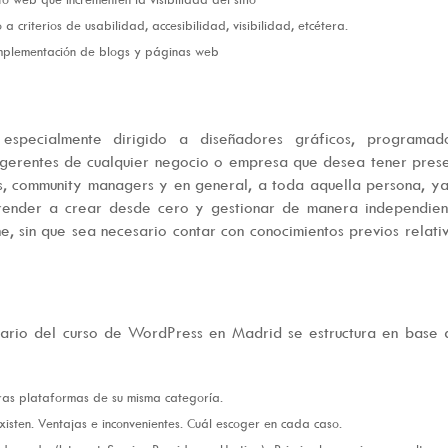
 criterios de usabilidad, accesibilidad, visibilidad, etcétera.
 implementación de blogs y páginas web
specialmente dirigido a diseñadores gráficos, programado
 gerentes de cualquier negocio o empresa que desea tener pres
tas, community managers y en general, a toda aquella persona, y
prender a crear desde cero y gestionar de manera independien
e, sin que sea necesario contar con conocimientos previos relati
mario del curso de WordPress en Madrid se estructura en base 
ras plataformas de su misma categoría.
sten. Ventajas e inconvenientes. Cuál escoger en cada caso.