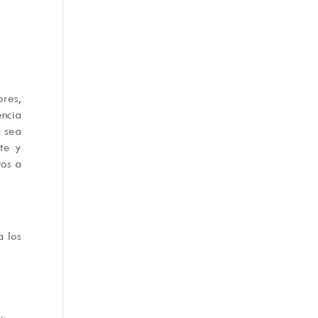
res,
encia
a sea
te y
vos a
a los