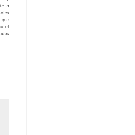
nte a
ales
o que
ma el
dades