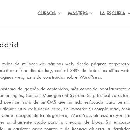
CURSOS
MASTERS
LA ESCUELA
adrid
or miles de millones de páginas web, desde páginas corporati
 etcétera. Y a día de hoy, casi el 34% de todos los sitios we
 páginas web, han sido construidas sobre WordPress.
 sistema de gestión de contenidos, más conocido popularmente
as en inglés, Content Management System. Su principal caracterí
dad pues se trata de un CMS que ha sido enfocado para permit
cualquier sitio web desde cero, sin importar su complejidad, tem
s. Con el apogeo de la blogosfera, WordPress alcanzó mayor f
ser ampliamente usado para la creación de blogs. Sin embargo
lo, su carácter open source o de licencia abierta, su facilid