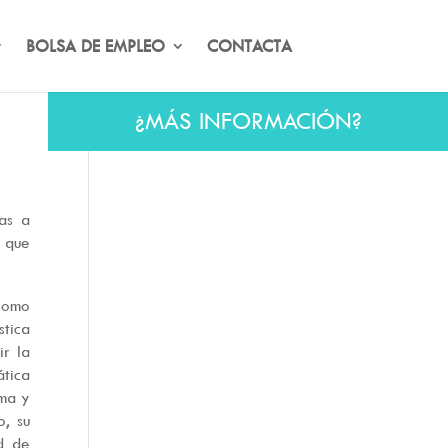
BOLSA DE EMPLEO
CONTACTA
¿MÁS INFORMACIÓN?
vas a
b que
 como
stica
ir la
ática
ama y
, su
ad de