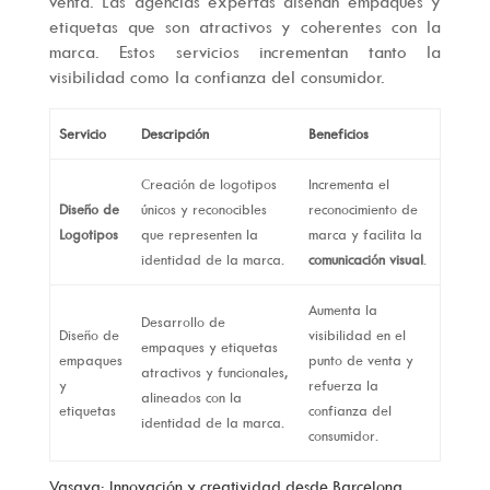
venta. Las agencias expertas diseñan empaques y
etiquetas que son atractivos y coherentes con la
marca. Estos servicios incrementan tanto la
visibilidad como la confianza del consumidor.
Servicio
Descripción
Beneficios
Creación de logotipos
Incrementa el
Diseño de
únicos y reconocibles
reconocimiento de
Logotipos
que representen la
marca y facilita la
identidad de la marca.
comunicación visual
.
Aumenta la
Desarrollo de
Diseño de
visibilidad en el
empaques y etiquetas
empaques
punto de venta y
atractivos y funcionales,
y
refuerza la
alineados con la
etiquetas
confianza del
identidad de la marca.
consumidor.
Vasava: Innovación y creatividad desde Barcelona